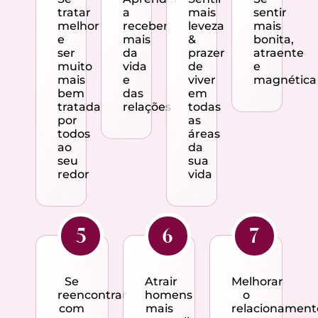
tratar
a
mais
sentir
melhor
receber
leveza
mais
e
mais
&
bonita,
ser
da
prazer
atraente
muito
vida
de
e
mais
e
viver
magnética
bem
das
em
tratada
relações
todas
por
as
todos
áreas
ao
da
seu
sua
redor
vida
5
6
7
Se
Atrair
Melhorar
reencontrar
homens
o
com
mais
relacionament