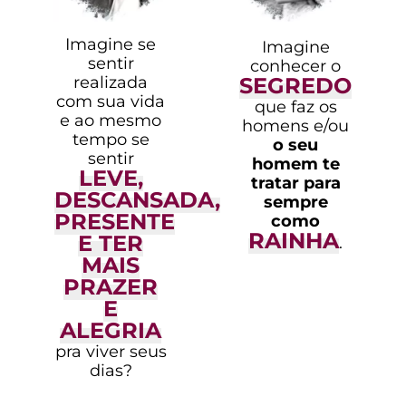
Imagine se
Imagine
sentir
conhecer o
realizada
SEGREDO
com sua vida
que faz os
e ao mesmo
homens e/ou
tempo se
o seu
sentir
homem te
LEVE,
tratar para
DESCANSADA,
sempre
PRESENTE
como
RAINHA
E TER
.
MAIS
PRAZER
E
ALEGRIA
pra viver seus
dias?