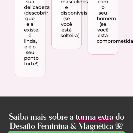
sua
masculinos
com
delicadeza
e
o
(descobrir
disponíveis
seu
que
(se
homem
ela
você
(se
existe,
está
você
é
solteira)
está
linda,
comprometida
e é o
seu
ponto
forte!)
Saiba mais sobre a
turma extra
do
Desafio Feminina & Magnética 🌺