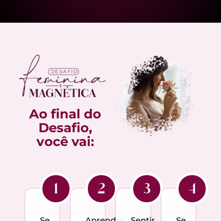
Ao final do
Desafio,
você vai:
1
2
3
4
Se
Aprender
Sentir
Se