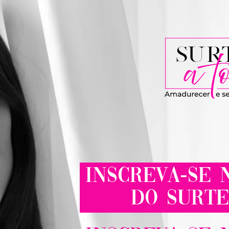
INSCREVA-SE N
do Surte