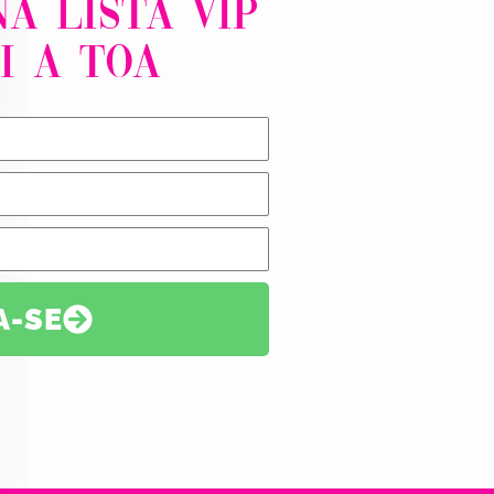
A LISTA VIP
i a toa
A-SE