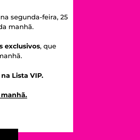
 na segunda-feira, 25
 da manhã.
 exclusivos
, que
 manhã.
na Lista VIP.
a manhã.