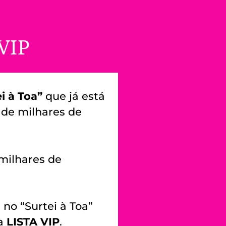
VIP
i à Toa”
que já está
 de milhares de
milhares de
no “Surtei à Toa”
 a
LISTA VIP
.