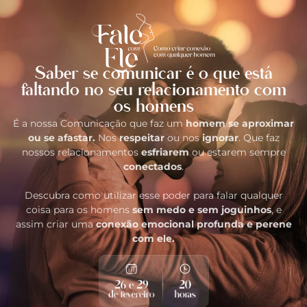
Saber se comunicar é o que está
faltando no seu relacionamento com
os homens
É a nossa Comunicação que faz um
homem se aproximar
ou se afastar.
Nos
respeitar
ou nos
ignorar
. Que faz
nossos relacionamentos
esfriarem
ou estarem sempre
conectados
.
Descubra como utilizar esse poder para falar qualquer
coisa para os homens
sem medo e sem joguinhos
, e
assim
criar uma
conexão emocional profunda e perene
com ele.