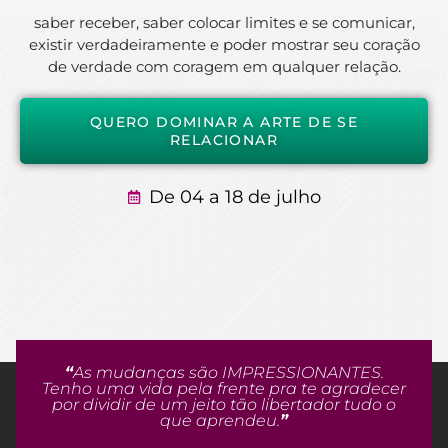
saber receber, saber colocar limites e se comunicar,
existir verdadeiramente e poder mostrar seu coração
de verdade com coragem em qualquer relação.
QUERO DOMINAR A ARTE DE SE
RELACIONAR
De 04 a 18 de julho
“
As mudanças são IMPRESSIONANTES.
Tenho uma vida pela frente pra te agradecer
por dividir de um jeito tão libertador tudo o
que aprendeu.
”