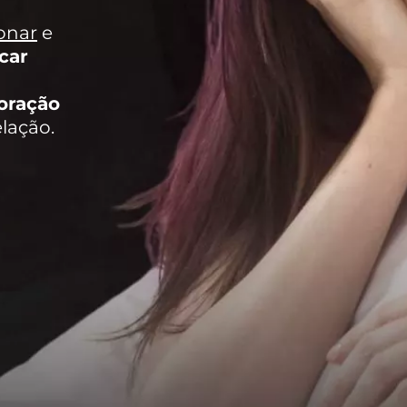
ionar
e
car
oração
lação.