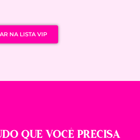
R NA LISTA VIP
UDO QUE VOCÊ PRECISA