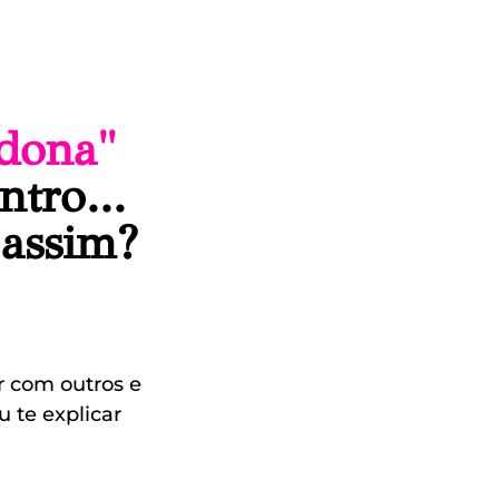
idona"
ntro...
 assim?
r com outros e
 te explicar