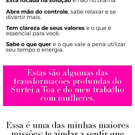
Está focada na solução
e não no drama.
Abre mão do controle
, sabe relaxar e se
divertir mais.
Tem clareza de seus valores
e o que é
essencial para você.
Sabe o que quer
e o que vale a pena utilizar
seu tempo e energia.
Estas são algumas das
transformações profundas do
Surtei a Toa
e do meu trabalho
com mulheres.
Essa é uma das minhas maiores
missões:
te ajudar a sentir que